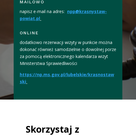
MAILOWO
napisz e-mail na adres:
npp@krasnystaw-
powiat.pl
ONLINE
dodatkowo rezerwacji wizyty w punkcie można
dokonać również samodzielnie o dowolnej porze
za pomocą elektronicznego kalendarza wizyt
Ministerstwa Sprawiedliwości
https://np.ms.gov.pl/lubelskie/krasnostaw
ski
Skorzystaj z