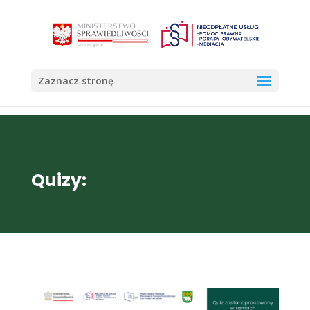
Otwórz 
Zaznacz stronę
Quizy: