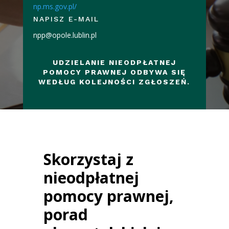
np.ms.gov.pl/
NAPISZ E-MAIL
npp@opole.lublin.pl
UDZIELANIE NIEODPŁATNEJ
POMOCY PRAWNEJ ODBYWA SIĘ
WEDŁUG KOLEJNOŚCI ZGŁOSZEŃ.
Skorzystaj z
nieodpłatnej
pomocy prawnej,
porad